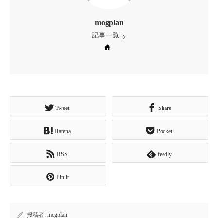
mogplan
記事一覧
Web site
Tweet
Share
Hatena
Pocket
RSS
feedly
Pin it
投稿者:
mogplan