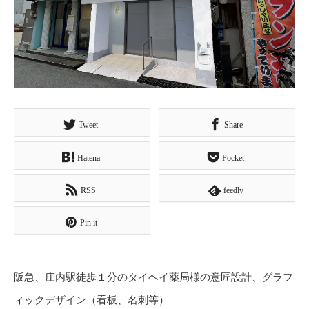
Tweet
Share
Hatena
Pocket
RSS
feedly
Pin it
阪急、庄内駅徒歩１分のタイヘイ薬局様の意匠設計、グラフ
ィックデザイン（看板、名刺等）