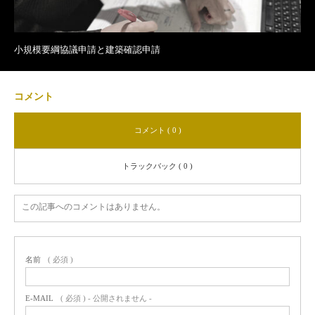
小規模要綱協議申請と建築確認申請
コメント
コメント ( 0 )
トラックバック ( 0 )
この記事へのコメントはありません。
名前
( 必須 )
E-MAIL
( 必須 ) - 公開されません -