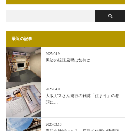
最近の記事
2025.04.9
黒染の琉球風畳は如何に
2025.04.9
大阪ガスさん発行の雑誌「住まう」の巻
頭に…
2025.03.16