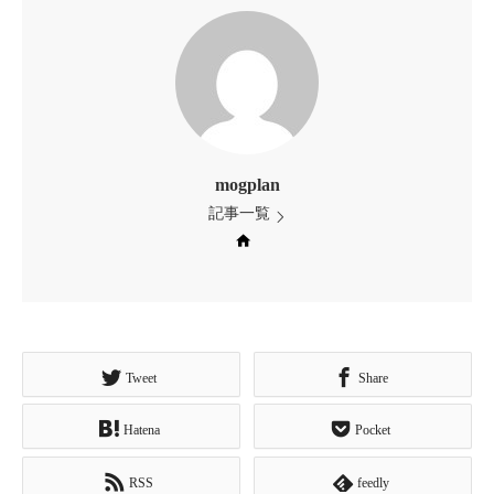
mogplan
記事一覧
Web site
Tweet
Share
Hatena
Pocket
RSS
feedly