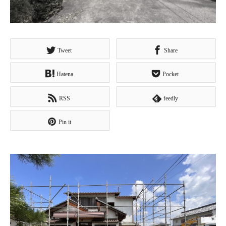
Tweet
Share
Hatena
Pocket
RSS
feedly
Pin it