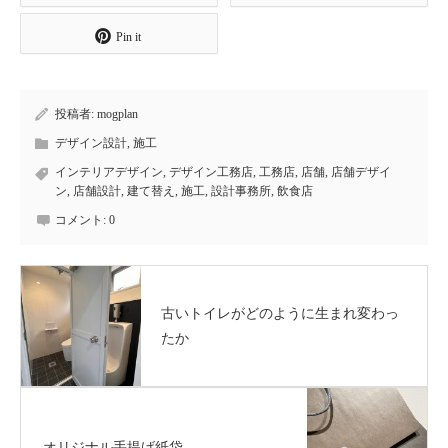
Pin it
投稿者:
mogplan
デザイン設計
,
施工
インテリアデザイン
,
デザイン工務店
,
工務店
,
店舗
,
店舗デザイ
ン
,
店舗設計
,
建て替え
,
施工
,
設計事務所
,
飲食店
コメント:
0
古いトイレがどのように生まれ変わっ
たか
オリジナル手提げ紙袋