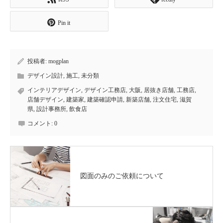
Pin it
投稿者:
mogplan
デザイン設計
,
施工
,
未分類
インテリアデザイン
,
デザイン工務店
,
大阪
,
居抜き店舗
,
工務店
,
店舗デザイン
,
建築家
,
建築確認申請
,
新築店舗
,
注文住宅
,
滋賀
県
,
設計事務所
,
飲食店
コメント:
0
図面のみのご依頼について