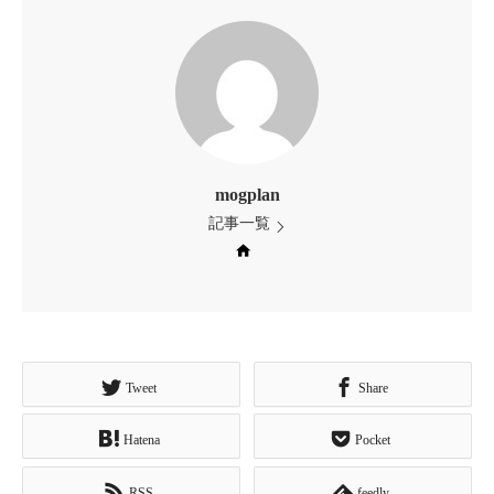
mogplan
記事一覧
Web site
Tweet
Share
Hatena
Pocket
RSS
feedly