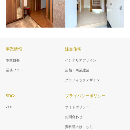
Y桃山台の家
長年使われてきた和風住宅
可変性を持たせた和室リノベ
ーション
事業情報
注文住宅
事業概要
インテリアデザイン
M道明寺の家
業務フロー
店舗・商業建築
K東菜畑の家
子供の成長に合わせたロフト
間取りそのまま収納力UP 洋室
ベッドとパーティション
グラフィックデザイン
からマルチに利用できる多目
的ルームへ
SDGs
プライバシーポリシー
ZEH
サイトポリシー
お問合わせ
資料請求はこちら